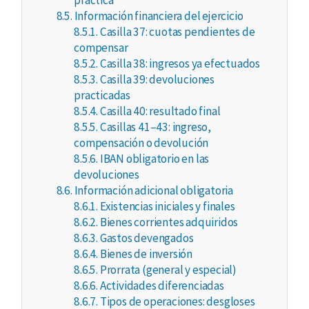
práctica
8.5.
Información financiera del ejercicio
8.5.1.
Casilla 37: cuotas pendientes de
compensar
8.5.2.
Casilla 38: ingresos ya efectuados
8.5.3.
Casilla 39: devoluciones
practicadas
8.5.4.
Casilla 40: resultado final
8.5.5.
Casillas 41–43: ingreso,
compensación o devolución
8.5.6.
IBAN obligatorio en las
devoluciones
8.6.
Información adicional obligatoria
8.6.1.
Existencias iniciales y finales
8.6.2.
Bienes corrientes adquiridos
8.6.3.
Gastos devengados
8.6.4.
Bienes de inversión
8.6.5.
Prorrata (general y especial)
8.6.6.
Actividades diferenciadas
8.6.7.
Tipos de operaciones: desgloses