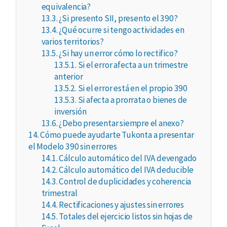
equivalencia?
13.3.
¿Si presento SII, presento el 390?
13.4.
¿Qué ocurre si tengo actividades en
varios territorios?
13.5.
¿Si hay un error cómo lo rectifico?
13.5.1.
Si el error afecta a un trimestre
anterior
13.5.2.
Si el error está en el propio 390
13.5.3.
Si afecta a prorrata o bienes de
inversión
13.6.
¿Debo presentar siempre el anexo?
14.
Cómo puede ayudarte Tukonta a presentar
el Modelo 390 sin errores
14.1.
Cálculo automático del IVA devengado
14.2.
Cálculo automático del IVA deducible
14.3.
Control de duplicidades y coherencia
trimestral
14.4.
Rectificaciones y ajustes sin errores
14.5.
Totales del ejercicio listos sin hojas de