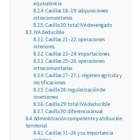
equivalencia
8.2.4.
Casillas 18–19: adquisiciones
intracomunitarias
8.2.5.
Casilla 20: total IVA devengado
8.3.
IVA deducible
8.3.1.
Casillas 21–22: operaciones
interiores
8.3.2.
Casillas 23–24: importaciones
8.3.3.
Casillas 25–26: operaciones
intracomunitarias
8.3.4.
Casillas 27–27.1: régimen agrícola y
rectificaciones
8.3.5.
Casilla 28: regularización de
inversiones
8.3.6.
Casilla 29: total IVA deducible
8.3.7.
Casilla 30: diferencia anual
8.4.
Administración competente y atribución
territorial
8.4.1.
Casillas 31–36 y su importancia