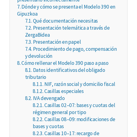
7.
Dónde y cómo se presenta el Modelo 390 en
Gipuzkoa
7.1.
Qué documentación necesitas
7.2.
Presentación telemática a través de
ZergaBidea
7.3.
Presentación en papel
7.4.
Procedimiento de pago, compensación
y devolución
8.
Cómo rellenar el Modelo 390 paso a paso
8.1.
Datos identificativos del obligado
tributario
8.1.1.
NIF, razón social y domicilio fiscal
8.1.2.
Casillas especiales
8.2.
IVA devengado
8.2.1.
Casillas 02–07: bases y cuotas del
régimen general por tipo
8.2.2.
Casillas 08–09: modificaciones de
bases y cuotas
8.2.3.
Casillas 10–17: recargo de