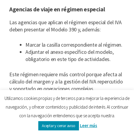
Agencias de viaje en régimen especial
Las agencias que aplican el régimen especial del IVA
deben presentar el Modelo 390 y, además:
Marcar la casilla correspondiente al régimen.
Adjuntar el anexo específico del modelo,
obligatorio en este tipo de actividades.
Este régimen requiere más control porque afecta al
cálculo del margen y a la gestión del IVA repercutido
y soportado en operaciones complejas.
Utilizamos cookies propias y de terceros para mejorar la experiencia de
Régimen especial de bienes usados, objetos
navegación, y ofrecer contenidos y publicidad de interés. Al continuar
de arte, antigüedades y objetos de colección
con la navegación entendemos que se acepta nuestra.
Los negocios que operan bajo este régimen especial
Leer más
Aceptar y cerrar aviso
sí deben presentar el 390 y cumplimentar el anexo