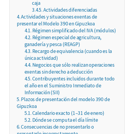
caja
3.4.5.
Actividades diferenciadas
4.
Actividades y situaciones exentas de
presentar el Modelo 390 en Gipuzkoa
4.1.
Régimen simplificado del IVA (módulos)
4.2.
Régimen especial de agricultura,
ganadería y pesca (REAGP)
4.3.
Recargo de equivalencia (cuando es la
única actividad)
4.4.
Negocios que sólo realizan operaciones
exentas sin derecho a deducción
4.5.
Contribuyentes incluidos durante todo
el año en el Suministro Inmediato de
Información (SII)
5.
Plazos de presentación del modelo 390 de
Gipuzkoa
5.1.
Calendario exacto (1–31 de enero)
5.2.
Dónde se computa el día límite
6.
Consecuencias de no presentarlo o
presentarlo incorrectamente