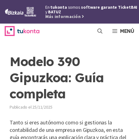
Saltar
En
tukonta
somos
software garante TicketBAI
al
y
BATUZ
Más información
contenido
MENÚ
Modelo 390
Gipuzkoa: Guía
completa
25/11/2025
Tanto si eres autónomo como si gestionas la
contabilidad de una empresa en Gipuzkoa, en esta
guía encontrarás una explicación clara y práctica del