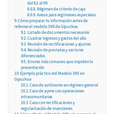
del 82 al 99
8.6.8.
Régimen de criterio de caja
8.6.9.
Anexo para regímenes especiales
9.
Cómo preparar tu información antes de
rellenar el modelo 390 de Gipuzkoa
9.1.
Listado de documentos necesarios
9.2.
Cuadrar ingresos y gastos del año
9.3.
Revisión de rectificaciones y ajustes
9.4.
Revisión de prorratas y sectores
diferenciados
9.5.
Errores más comunes que impiden la
presentación
10.
Ejemplo práctico del Modelo 390 en
Gipuzkoa
10.1.
Caso de autónomo en régimen general
10.2.
Caso de pyme con operaciones
intracomunitarias
10.3.
Caso con rectificaciones y
regularización de inversiones