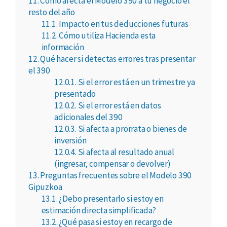
11.
Cómo afecta el Modelo 390 a tu negocio el
resto del año
11.1.
Impacto en tus deducciones futuras
11.2.
Cómo utiliza Hacienda esta
información
12.
Qué hacer si detectas errores tras presentar
el 390
12.0.1.
Si el error está en un trimestre ya
presentado
12.0.2.
Si el error está en datos
adicionales del 390
12.0.3.
Si afecta a prorrata o bienes de
inversión
12.0.4.
Si afecta al resultado anual
(ingresar, compensar o devolver)
13.
Preguntas frecuentes sobre el Modelo 390
Gipuzkoa
13.1.
¿Debo presentarlo si estoy en
estimación directa simplificada?
13.2.
¿Qué pasa si estoy en recargo de