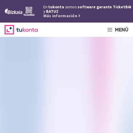
Saltar
En
tukonta
somos
software garante TicketBAI
al
y
BATUZ
Más información
contenido
MENÚ