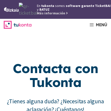
Saltar
En
tukonta
somos
software garante TicketBAI
al
y
BATUZ
Más información
contenido
MENÚ
Contacta con
Tukonta
¿Tienes alguna duda? ¿Necesitas alguna
aclaración? ¡Cuéntanos!