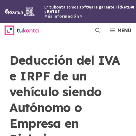
Saltar
En
tukonta
somos
software garante TicketBAI
al
y
BATUZ
Más información
contenido
MENÚ
Deducción del IVA
e IRPF de un
vehículo siendo
Autónomo o
Empresa en