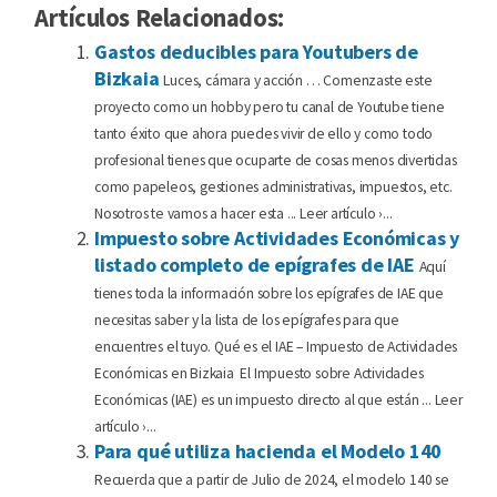
Artículos Relacionados:
Gastos deducibles para Youtubers de
Bizkaia
Luces, cámara y acción … Comenzaste este
proyecto como un hobby pero tu canal de Youtube tiene
tanto éxito que ahora puedes vivir de ello y como todo
profesional tienes que ocuparte de cosas menos divertidas
como papeleos, gestiones administrativas, impuestos, etc.
Nosotros te vamos a hacer esta ... Leer artículo ›...
Impuesto sobre Actividades Económicas y
listado completo de epígrafes de IAE
Aquí
tienes toda la información sobre los epígrafes de IAE que
necesitas saber y la lista de los epígrafes para que
encuentres el tuyo. Qué es el IAE – Impuesto de Actividades
Económicas en Bizkaia El Impuesto sobre Actividades
Económicas (IAE) es un impuesto directo al que están ... Leer
artículo ›...
Para qué utiliza hacienda el Modelo 140
Recuerda que a partir de Julio de 2024, el modelo 140 se