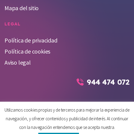
Mapa del sitio
LEGAL
Política de privacidad
Política de cookies
Aviso legal
944 474 072
Utilizamos cookies propias y de terceros para mejorar la experiencia de
© 2026 Gesfiser Ibr, S.L. - C/ Barroeta Aldamar 4, Planta 4, Dpto. 41
navegación, y ofrecer contenidos y publicidad de interés. Al continuar
(Bilbao, Bizkaia)
con la navegación entendemos que se acepta nuestra.
Hecho con
❤
en Bilbao.