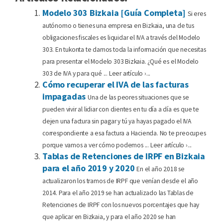
Modelo 303 Bizkaia [Guía Completa]
Si eres
autónomo o tienes una empresa en Bizkaia, una de tus
obligaciones fiscales es liquidar el IVA a través del Modelo
303. En tukonta te damos toda la información que necesitas
para presentar el Modelo 303 Bizkaia. ¿Qué es el Modelo
303 de IVA y para qué ... Leer artículo ›...
Cómo recuperar el IVA de las facturas
impagadas
Una de las peores situaciones que se
pueden vivir al lidiar con clientes en tu día a día es que te
dejen una factura sin pagar y tú ya hayas pagado el IVA
correspondiente a esa factura a Hacienda. No te preocupes
porque vamos a ver cómo podemos ... Leer artículo ›...
Tablas de Retenciones de IRPF en Bizkaia
para el año 2019 y 2020
En el año 2018 se
actualizaron los tramos de IRPF que venían desde el año
2014. Para el año 2019 se han actualizado las Tablas de
Retenciones de IRPF con los nuevos porcentajes que hay
que aplicar en Bizkaia, y para el año 2020 se han