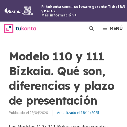
Saltar
En
tukonta
somos
software garante TicketBAI
al
y
BATUZ
Más información
contenido
MENÚ
Modelo 110 y 111
Bizkaia. Qué son,
diferencias y plazo
de presentación
29/04/2020
18/11/2025
Los Modelos 110 y 111 Bizkaia son documentos