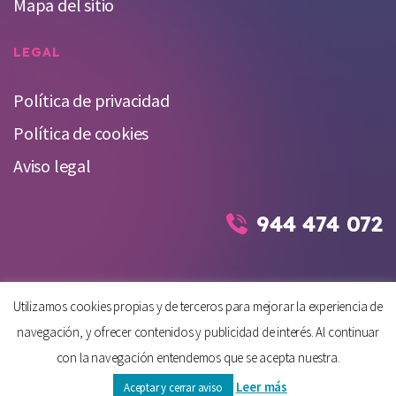
Mapa del sitio
LEGAL
Política de privacidad
Política de cookies
Aviso legal
944 474 072
Utilizamos cookies propias y de terceros para mejorar la experiencia de
© 2026 Gesfiser Ibr, S.L. - C/ Barroeta Aldamar 4, Planta 4, Dpto. 41
navegación, y ofrecer contenidos y publicidad de interés. Al continuar
(Bilbao, Bizkaia)
con la navegación entendemos que se acepta nuestra.
Hecho con
❤
en Bilbao.
Leer más
Aceptar y cerrar aviso