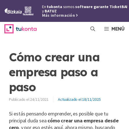
Saltar
En
tukonta
somos
software garante TicketBAI
al
y
BATUZ
Más información
contenido
MENÚ
Cómo crear una
empresa paso a
paso
24/11/2021
18/11/2025
Si estás pensando emprender, es posible que tu
principal duda sea
cómo crear una empresa desde
cero
, y por eso estés aquí, ahora mismo, buscando