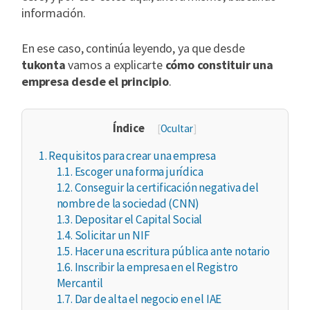
información.
En ese caso, continúa leyendo, ya que desde
tukonta
vamos a explicarte
cómo constituir una
empresa desde el principio
.
Índice
[
Ocultar
]
1.
Requisitos para crear una empresa
1.1.
Escoger una forma jurídica
1.2.
Conseguir la certificación negativa del
nombre de la sociedad (CNN)
1.3.
Depositar el Capital Social
1.4.
Solicitar un NIF
1.5.
Hacer una escritura pública ante notario
1.6.
Inscribir la empresa en el Registro
Mercantil
1.7.
Dar de alta el negocio en el IAE