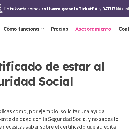
En
tukonta
somos
software garante TicketBAI
y
BATUZ
Más in
Cómo funciona
Precios
Asesoramiento
Con
ificado de estar al
uridad Social
úblicas como, por ejemplo, solicitar una ayuda
rriente de pago con la Seguridad Social y no sabes lo
 necesitas saber sobre el certificado que acredita