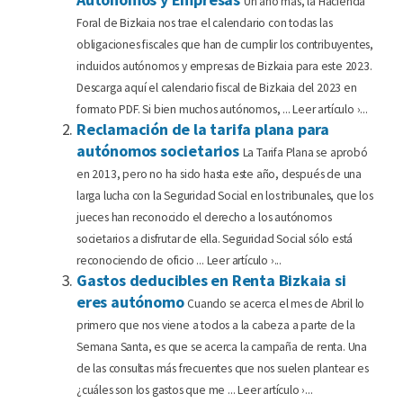
Un año más, la Hacienda
Foral de Bizkaia nos trae el calendario con todas las
obligaciones fiscales que han de cumplir los contribuyentes,
incluidos autónomos y empresas de Bizkaia para este 2023.
Descarga aquí el calendario fiscal de Bizkaia del 2023 en
formato PDF. Si bien muchos autónomos, ... Leer artículo ›...
Reclamación de la tarifa plana para
autónomos societarios
La Tarifa Plana se aprobó
en 2013, pero no ha sido hasta este año, después de una
larga lucha con la Seguridad Social en los tribunales, que los
jueces han reconocido el derecho a los autónomos
societarios a disfrutar de ella. Seguridad Social sólo está
reconociendo de oficio ... Leer artículo ›...
Gastos deducibles en Renta Bizkaia si
eres autónomo
Cuando se acerca el mes de Abril lo
primero que nos viene a todos a la cabeza a parte de la
Semana Santa, es que se acerca la campaña de renta. Una
de las consultas más frecuentes que nos suelen plantear es
¿cuáles son los gastos que me ... Leer artículo ›...