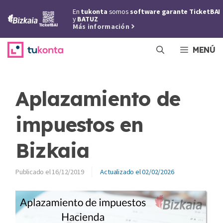
Saltar
En
tukonta
somos
software garante TicketBAI
al
y
BATUZ
Más información
contenido
MENÚ
Aplazamiento de
impuestos en
Bizkaia
16/12/2019
02/02/2026